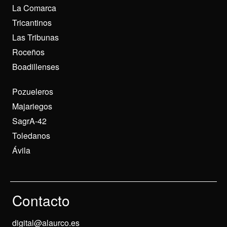
La Comarca
Tricantinos
Las Tribunas
Roceños
Boadillenses
Pozueleros
Majariegos
SagrA-42
Toledanos
Ávila
Contacto
digital@alaurco.es