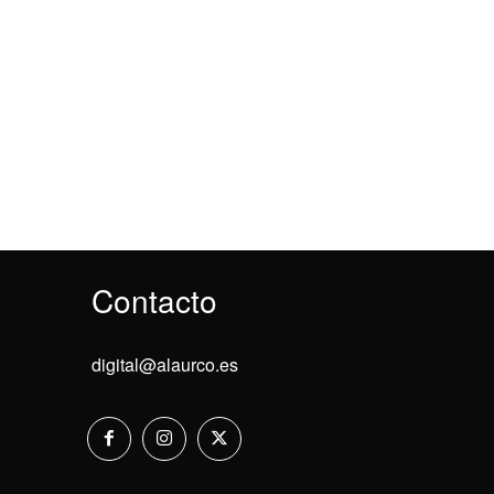
Contacto
digital@alaurco.es