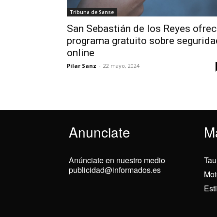
Tribuna de Sanse
San Sebastián de los Reyes ofre
programa gratuito sobre segurida
online
Pilar Sanz
-
22 mayo, 2024
Anunciate
M
Anúnciate en nuestro medio
Tau
publicidad@informados.es
Mot
Est