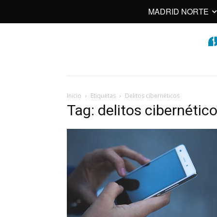
MADRID NORTE
Inicio
Etiquetas
Delitos cibernéticos
Tag: delitos cibernétic