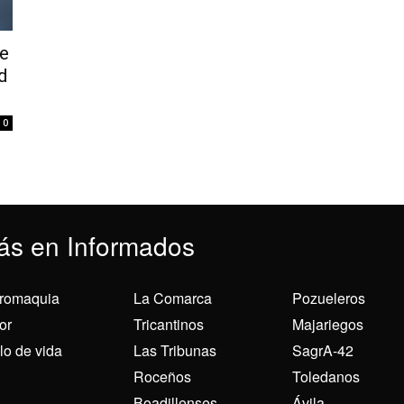
ce
d
0
ás en Informados
romaquia
La Comarca
Pozueleros
or
Tricantinos
Majariegos
ilo de vida
Las Tribunas
SagrA-42
Roceños
Toledanos
Boadillenses
Ávila