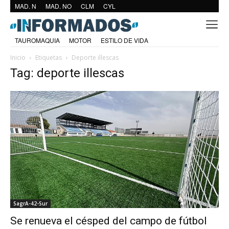
MAD. N
MAD. NO
CLM
CYL
TAUROMAQUIA
MOTOR
ESTILO DE VIDA
Inicio
Etiquetas
Deporte illescas
Tag: deporte illescas
SagrA-42-Sur
Se renueva el césped del campo de fútbol