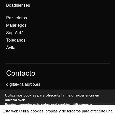
Boadillenses
Pozueleros
Majariegos
SagrA-42
Toledanos
Ávila
Contacto
digital@alaurco.es
Utilizamos cookies para ofrecerte la mejor experiencia en
nuestra web.
Puedes aprender más sobre qué cookies utilizamos o
desactivarlas en los
ajustes
.
Esta web utiliza 'cookies' propias y de terceros para ofrecerte una