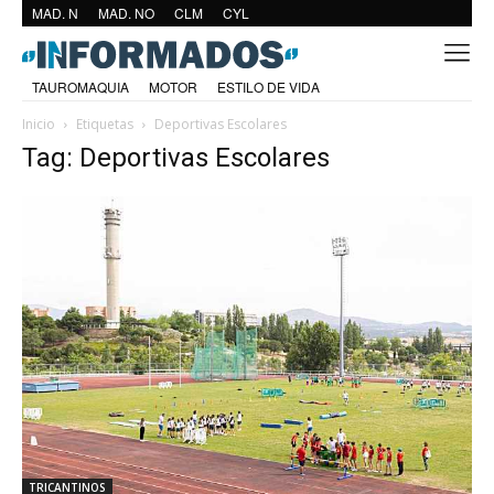
MAD. N
MAD. NO
CLM
CYL
TAUROMAQUIA
MOTOR
ESTILO DE VIDA
Inicio
Etiquetas
Deportivas Escolares
Tag: Deportivas Escolares
TRICANTINOS