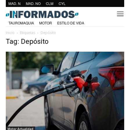
MAD. N
MAD. NO
CLM
CYL
TAUROMAQUIA
MOTOR
ESTILO DE VIDA
Inicio
Etiquetas
Depósito
Tag: Depósito
Motor Actualidad