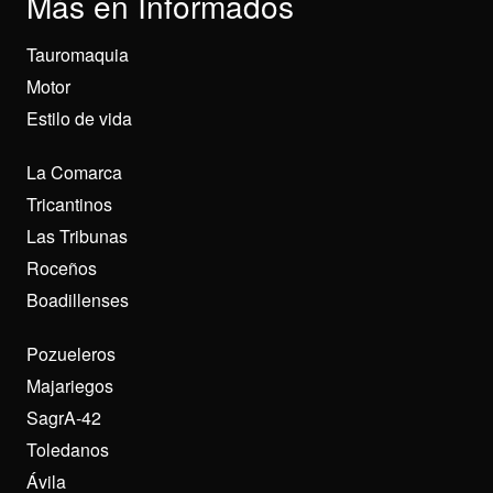
Más en Informados
Tauromaquia
Motor
Estilo de vida
La Comarca
Tricantinos
Las Tribunas
Roceños
Boadillenses
Pozueleros
Majariegos
SagrA-42
Toledanos
Ávila