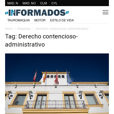
MAD. N
MAD. NO
CLM
CYL
TAUROMAQUIA
MOTOR
ESTILO DE VIDA
Inicio
Etiquetas
Derecho contencioso-administrativo
Tag: Derecho contencioso-
administrativo