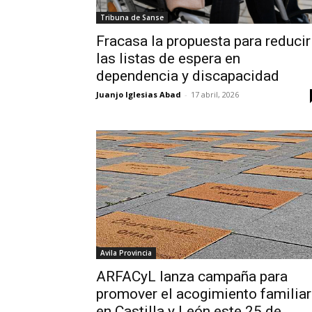
Tribuna de Sanse
Fracasa la propuesta para reducir
las listas de espera en
dependencia y discapacidad
Juanjo Iglesias Abad
-
17 abril, 2026
Avila Provincia
ARFACyL lanza campaña para
promover el acogimiento familiar
en Castilla y León este 25 de