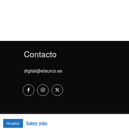
Contacto
digital@alaurco.es
Aviso Legal
.
Saber más
Aceptar
Aceptar