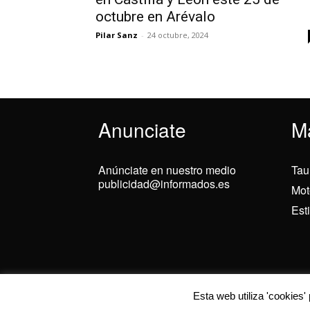
octubre en Arévalo
Pilar Sanz
-
24 octubre, 2024
Anunciate
M
Anúnciate en nuestro medio
Tau
publicidad@informados.es
Mot
Est
© 2024 Informados
Utilizamos cookies
Esta web utiliza 'cookies'
Puedes aprender m