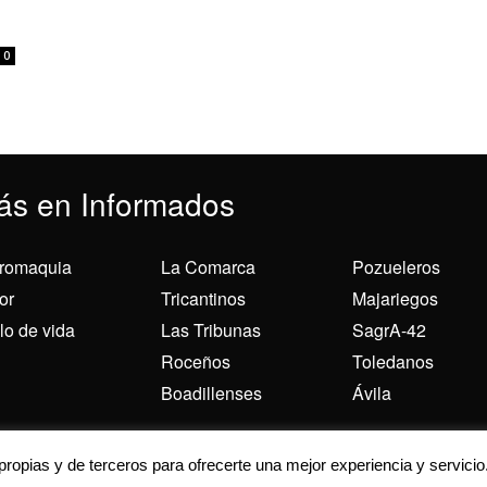
0
ás en Informados
romaquia
La Comarca
Pozueleros
or
Tricantinos
Majariegos
ilo de vida
Las Tribunas
SagrA-42
Roceños
Toledanos
Boadillenses
Ávila
 para ofrecerte la mejor experiencia en nuestra web.
 propias y de terceros para ofrecerte una mejor experiencia y servicio
ás sobre qué cookies utilizamos o desactivarlas en los
ajustes
.