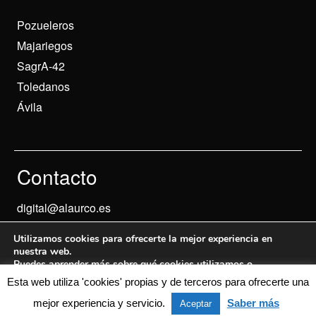
Pozueleros
Majariegos
SagrA-42
Toledanos
Ávila
Contacto
digital@alaurco.es
Utilizamos cookies para ofrecerte la mejor experiencia en
nuestra web.
Puedes aprender más sobre qué cookies utilizamos o
desactivarlas en los
ajustes
.
Esta web utiliza 'cookies' propias y de terceros para ofrecerte una
Aviso Legal
© 2024 Informados
mejor experiencia y servicio.
Saber más
Aceptar
Aceptar