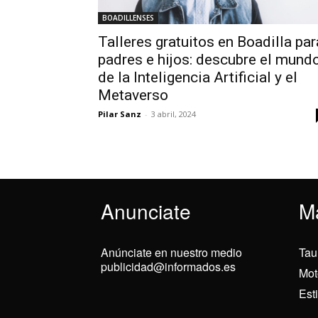
BOADILLENSES
Talleres gratuitos en Boadilla par
padres e hijos: descubre el mund
de la Inteligencia Artificial y el
Metaverso
Pilar Sanz
-
3 abril, 2024
Anunciate
M
Anúnciate en nuestro medio
Tau
publicidad@informados.es
Mot
Est