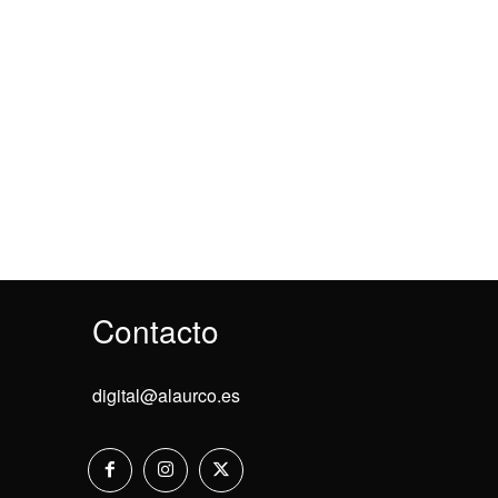
Contacto
digital@alaurco.es