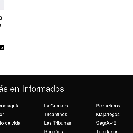
a
o
0
ás en Informados
romaquia
La Comarca
Pozueleros
or
Tricantinos
Majariegos
ilo de vida
Las Tribunas
SagrA-42
Roceños
Toledanos