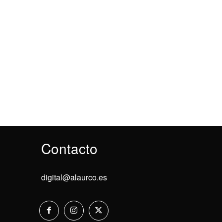
Contacto
digital@alaurco.es