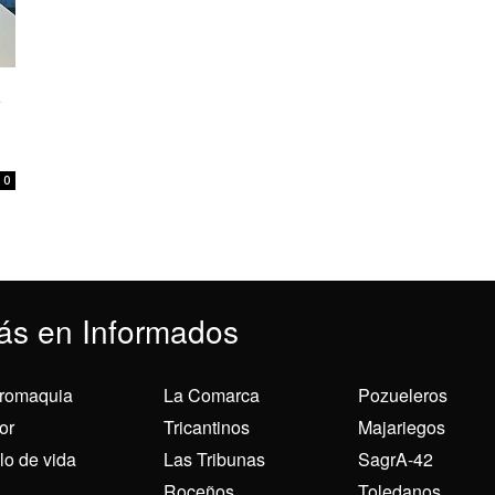
a
0
ás en Informados
romaquia
La Comarca
Pozueleros
or
Tricantinos
Majariegos
ilo de vida
Las Tribunas
SagrA-42
Roceños
Toledanos