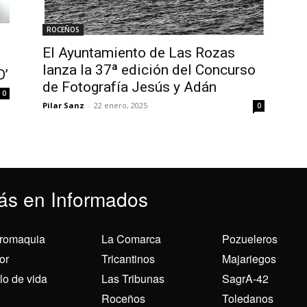
ROCEÑOS
El Ayuntamiento de Las Rozas
lanza la 37ª edición del Concurso
O’
de Fotografía Jesús y Adán
0
Pilar Sanz
-
22 enero, 2025
0
ás en Informados
romaquia
La Comarca
Pozueleros
or
Tricantinos
Majariegos
ilo de vida
Las Tribunas
SagrA-42
Roceños
Toledanos