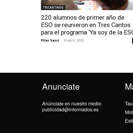
TRICANTINOS
220 alumnos de primer año de
ESO se reunieron en Tres Cantos
para el programa ‘Ya soy de la ES
Pilar Sanz
-
10 abril, 2025
Anunciate
M
Anúnciate en nuestro medio
Tau
publicidad@informados.es
Mot
Est