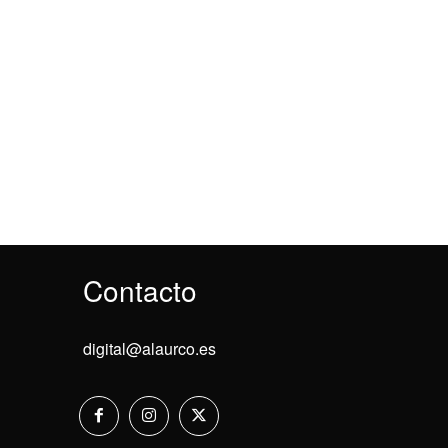
Contacto
digital@alaurco.es