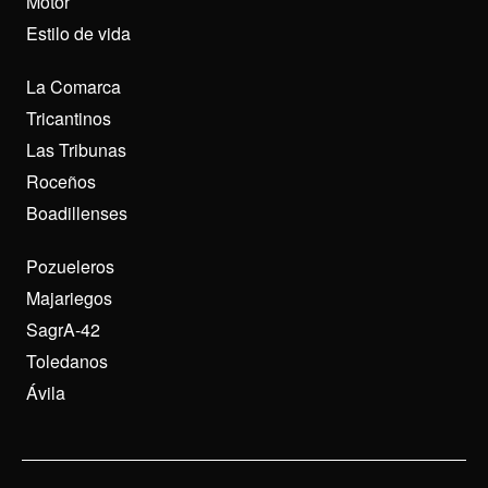
Motor
Estilo de vida
La Comarca
Tricantinos
Las Tribunas
Roceños
Boadillenses
Pozueleros
Majariegos
SagrA-42
Toledanos
Ávila