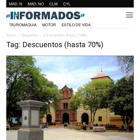
MAD. N
MAD. NO
CLM
CYL
TAUROMAQUIA
MOTOR
ESTILO DE VIDA
Inicio
Etiquetas
Descuentos (hasta 70%)
Tag: Descuentos (hasta 70%)