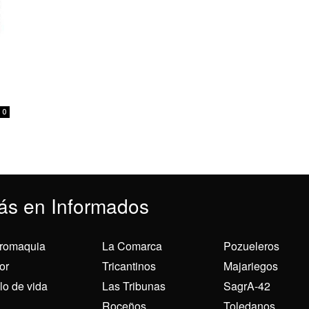
0
ás en Informados
romaquia
La Comarca
Pozueleros
or
Tricantinos
Majariegos
ilo de vida
Las Tribunas
SagrA-42
Roceños
Toledanos