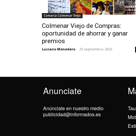
Comarca Colmenar Viejo
Colmenar Viejo de Compras:
oportunidad de ahorrar y ganar
premios
Luciano Monedero
-
25 septiembre, 2023
Anunciate
M
Anúnciate en nuestro medio
Tau
publicidad@informados.es
Mot
Est