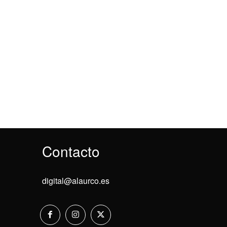
Contacto
digital@alaurco.es