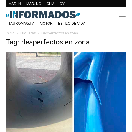
MAD. N
MAD. NO
CLM
CYL
TAUROMAQUIA
MOTOR
ESTILO DE VIDA
Inicio
Etiquetas
Desperfectos en zona
Tag: desperfectos en zona