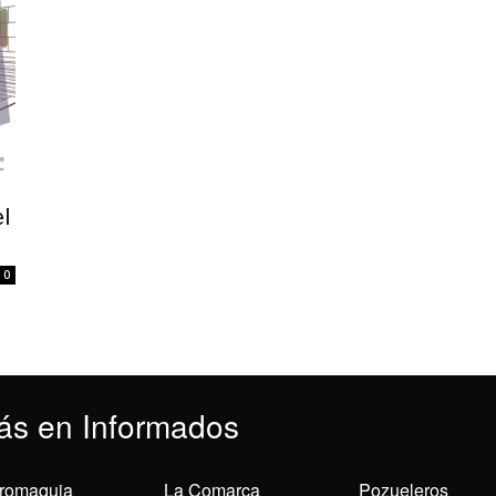
el
0
ás en Informados
romaquia
La Comarca
Pozueleros