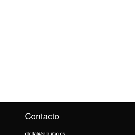
Contacto
digital@alaurco.es