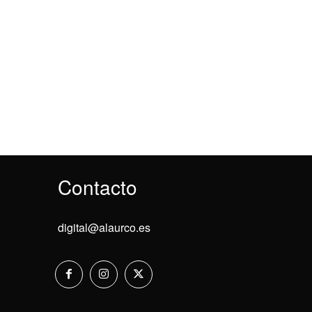
Contacto
digital@alaurco.es