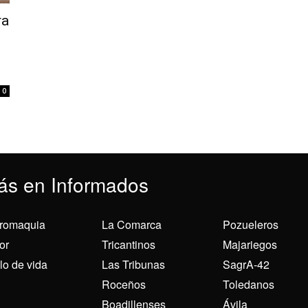
ra
0
ás en Informados
romaquia
La Comarca
Pozueleros
or
Tricantinos
Majariegos
ilo de vida
Las Tribunas
SagrA-42
Roceños
Toledanos
Boadillenses
Ávila