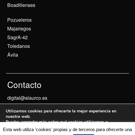
Boadillenses
Pozueleros
Majariegos
SagrA-42
Toledanos
Ávila
Contacto
digital@alaurco.es
Utilizamos cookies para ofrecerte la mejor experiencia en
nuestra web.
Puedes aprender más sobre qué cookies utilizamos o
desactivarlas en los
ajustes
.
Esta web utiliza 'cookies' propias y de terceros para ofrecerte una