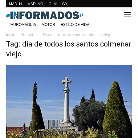
MAD. N
MAD. NO
CLM
CYL
TAUROMAQUIA
MOTOR
ESTILO DE VIDA
Inicio
Etiquetas
Día de todos los santos colmenar viejo
Tag: día de todos los santos colmenar
viejo