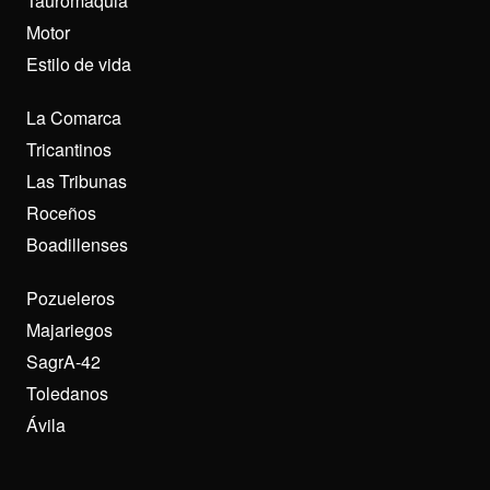
Tauromaquia
Motor
Estilo de vida
La Comarca
Tricantinos
Las Tribunas
Roceños
Boadillenses
Pozueleros
Majariegos
SagrA-42
Toledanos
Ávila