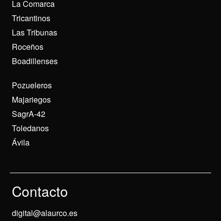
La Comarca
Tricantinos
Las Tribunas
Roceños
Boadillenses
Pozueleros
Majariegos
SagrA-42
Toledanos
Ávila
Contacto
digital@alaurco.es