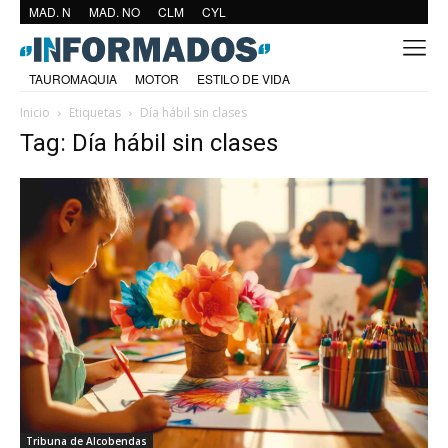
MAD. N
MAD. NO
CLM
CYL
TAUROMAQUIA
MOTOR
ESTILO DE VIDA
Inicio
Etiquetas
Día hábil sin clases
Tag: Día hábil sin clases
Tribuna de Alcobendas