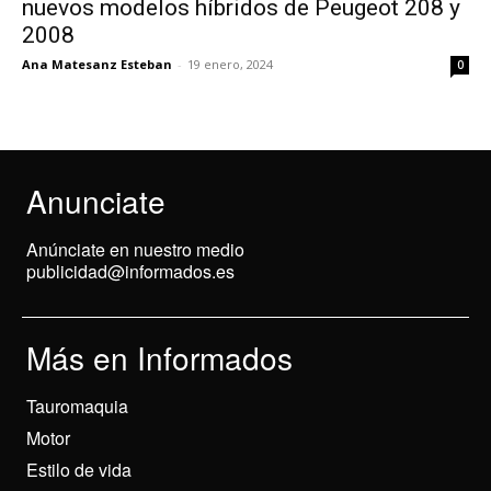
nuevos modelos híbridos de Peugeot 208 y
2008
Ana Matesanz Esteban
-
19 enero, 2024
0
Anunciate
Anúnciate en nuestro medio
publicidad@informados.es
Más en Informados
Tauromaquia
Motor
Estilo de vida