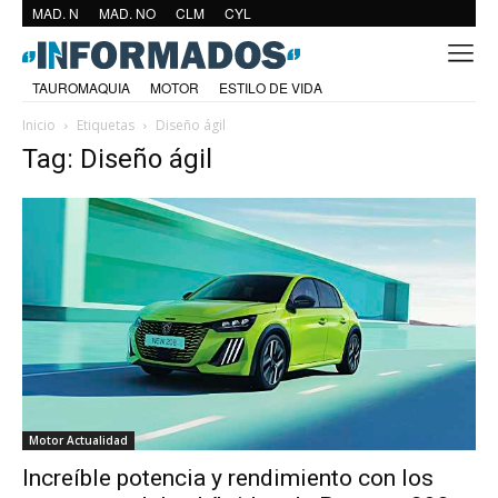
MAD. N
MAD. NO
CLM
CYL
TAUROMAQUIA
MOTOR
ESTILO DE VIDA
Inicio
Etiquetas
Diseño ágil
Tag: Diseño ágil
Motor Actualidad
Increíble potencia y rendimiento con los