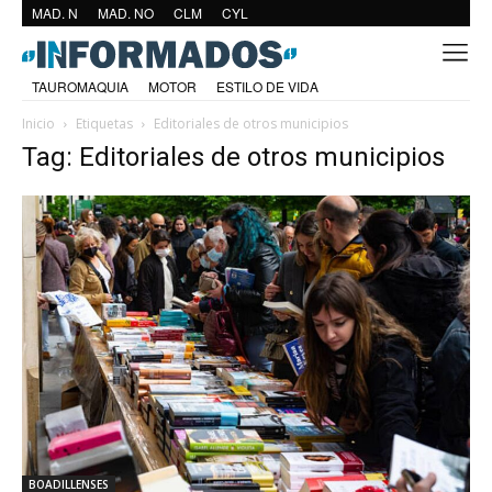
MAD. N
MAD. NO
CLM
CYL
TAUROMAQUIA
MOTOR
ESTILO DE VIDA
Inicio
Etiquetas
Editoriales de otros municipios
Tag: Editoriales de otros municipios
BOADILLENSES