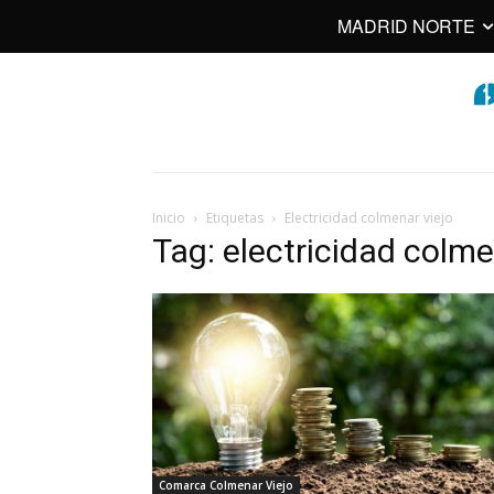
MADRID NORTE
Inicio
Etiquetas
Electricidad colmenar viejo
Tag: electricidad colme
Comarca Colmenar Viejo