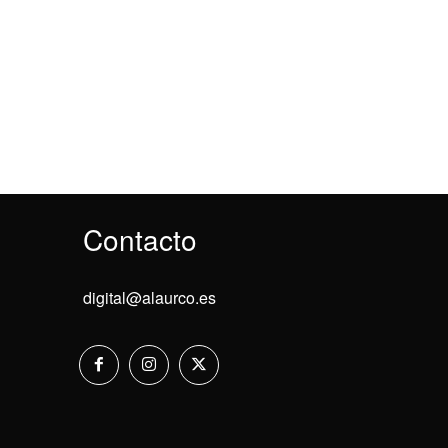
Contacto
digital@alaurco.es