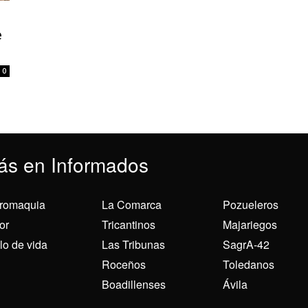
e
0
ás en Informados
romaquia
La Comarca
Pozueleros
or
Tricantinos
Majariegos
ilo de vida
Las Tribunas
SagrA-42
Roceños
Toledanos
Boadillenses
Ávila