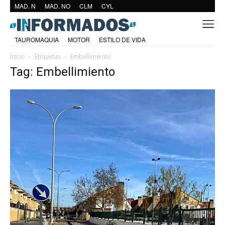
MAD. N
MAD. NO
CLM
CYL
TAUROMAQUIA
MOTOR
ESTILO DE VIDA
Inicio
Etiquetas
Embellimiento
Tag: Embellimiento