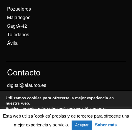
Pozueleros
Majariegos
SagrA-42
Toledanos
Ávila
Contacto
digital@alaurco.es
Utilizamos cookies para ofrecerte la mejor experiencia en
nuestra web.
Puedes aprender más sobre qué cookies utilizamos o
desactivarlas en los
ajustes
.
Esta web utiliza 'cookies' propias y de terceros para ofrecerte una
Aviso Legal
© 2024 Informados
mejor experiencia y servicio.
Saber más
Aceptar
Aceptar