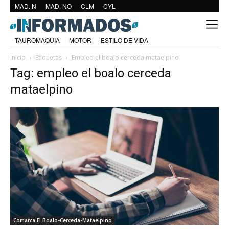
MAD. N
MAD. NO
CLM
CYL
TAUROMAQUIA
MOTOR
ESTILO DE VIDA
Inicio
Etiquetas
Empleo el boalo cerceda mataelpino
Tag: empleo el boalo cerceda
mataelpino
Comarca El Boalo-Cerceda-Mataelpino