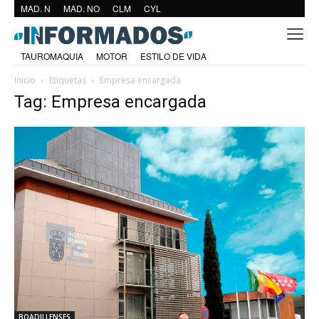
MAD. N
MAD. NO
CLM
CYL
TAUROMAQUIA
MOTOR
ESTILO DE VIDA
Inicio
Etiquetas
Empresa encargada
Tag: Empresa encargada
BOADILLENSES