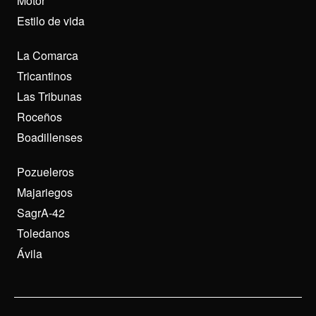
Motor
Estilo de vida
La Comarca
Tricantinos
Las Tribunas
Roceños
Boadillenses
Pozueleros
Majariegos
SagrA-42
Toledanos
Ávila