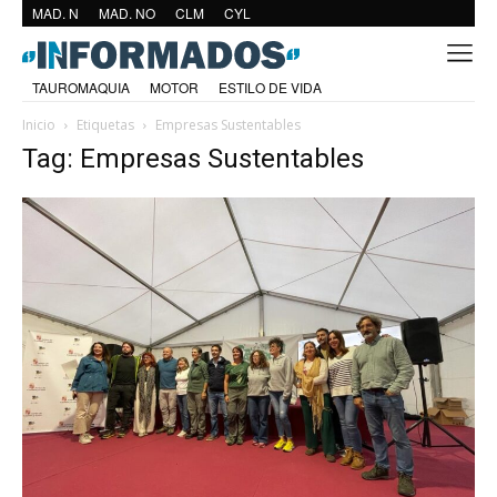
MAD. N
MAD. NO
CLM
CYL
TAUROMAQUIA
MOTOR
ESTILO DE VIDA
Inicio
Etiquetas
Empresas Sustentables
Tag: Empresas Sustentables