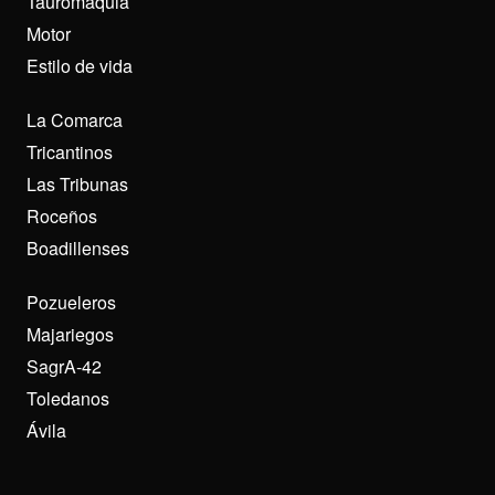
Tauromaquia
Motor
Estilo de vida
La Comarca
Tricantinos
Las Tribunas
Roceños
Boadillenses
Pozueleros
Majariegos
SagrA-42
Toledanos
Ávila