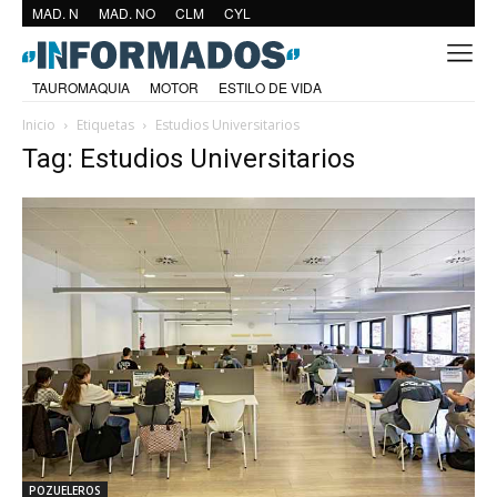
MAD. N
MAD. NO
CLM
CYL
TAUROMAQUIA
MOTOR
ESTILO DE VIDA
Inicio
Etiquetas
Estudios Universitarios
Tag: Estudios Universitarios
POZUELEROS