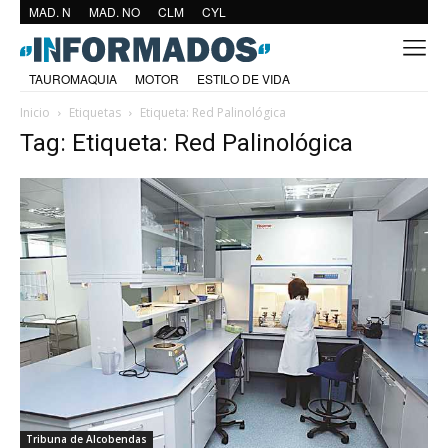
MAD. N
MAD. NO
CLM
CYL
TAUROMAQUIA
MOTOR
ESTILO DE VIDA
Inicio
Etiquetas
Etiqueta: Red Palinológica
Tag: Etiqueta: Red Palinológica
Tribuna de Alcobendas