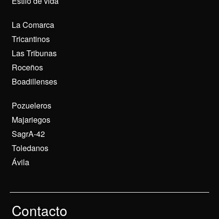
Estilo de vida
La Comarca
Tricantinos
Las Tribunas
Roceños
Boadillenses
Pozueleros
Majariegos
SagrA-42
Toledanos
Ávila
Contacto