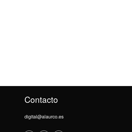
Contacto
digital@alaurco.es