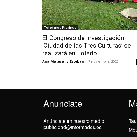
Toledanos Provincia
El Congreso de Investigación
‘Ciudad de las Tres Culturas’ se
realizará en Toledo
Ana Matesanz Esteban
-
7 noviembre, 2023
Anunciate
M
Anúnciate en nuestro medio
Tau
publicidad@informados.es
Mot