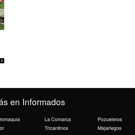
0
ás en Informados
romaquia
La Comarca
Pozueleros
or
Tricantinos
Majariegos