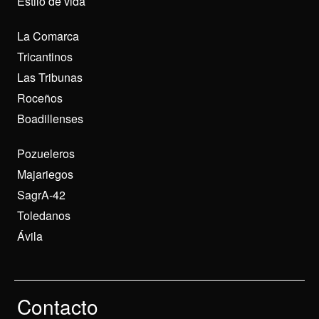
Estilo de vida
La Comarca
Tricantinos
Las Tribunas
Roceños
Boadillenses
Pozueleros
Majariegos
SagrA-42
Toledanos
Ávila
Contacto