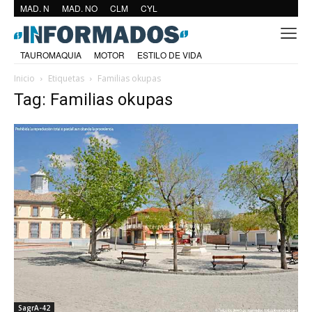
MAD. N
MAD. NO
CLM
CYL
TAUROMAQUIA
MOTOR
ESTILO DE VIDA
Inicio
Etiquetas
Familias okupas
Tag: Familias okupas
SagrA-42