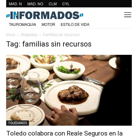
MAD. N
MAD. NO
CLM
CYL
TAUROMAQUIA
MOTOR
ESTILO DE VIDA
Inicio
Etiquetas
Familias sin recursos
Tag: familias sin recursos
TOLEDANOS
Toledo colabora con Reale Seguros en la