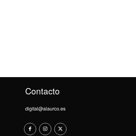
Contacto
digital@alaurco.es