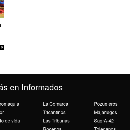
a
0
ás en Informados
romaquia
La Comarca
Pozueleros
or
Tricantinos
Majariegos
ilo de vida
Las Tribunas
SagrA-42
Roceños
Toledanos