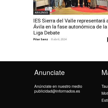
ABULENSES
IES Sierra del Valle representará 
Ávila en la fase autonómica de la
Liga Debate
Pilar Sanz
-
8 abril, 2024
Anunciate
M
Anúnciate en nuestro medio
Tau
publicidad@informados.es
Mot
Est