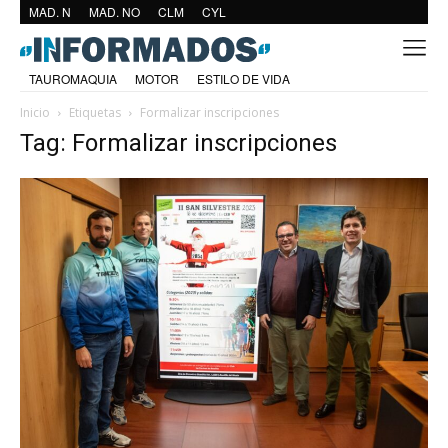
MAD. N
MAD. NO
CLM
CYL
TAUROMAQUIA
MOTOR
ESTILO DE VIDA
Inicio
Etiquetas
Formalizar inscripciones
Tag: Formalizar inscripciones