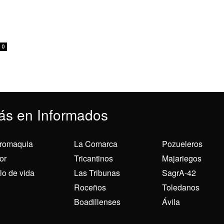
0
ás en Informados
romaquia
La Comarca
Pozueleros
or
Tricantinos
Majariegos
ilo de vida
Las Tribunas
SagrA-42
Roceños
Toledanos
Boadillenses
Ávila