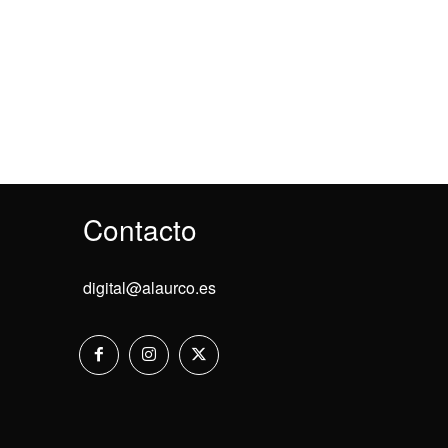
Contacto
digital@alaurco.es