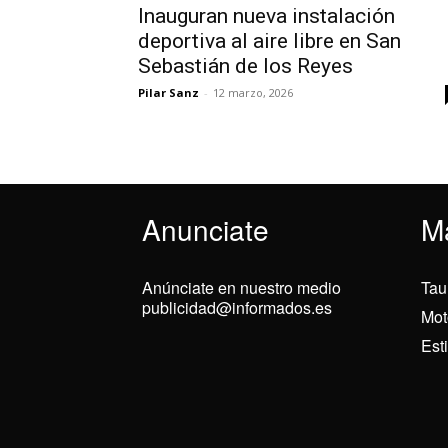
Inauguran nueva instalación
deportiva al aire libre en San
Sebastián de los Reyes
Pilar Sanz
-
12 marzo, 2026
Anunciate
M
Anúnciate en nuestro medio
Tau
publicidad@informados.es
Mot
Est