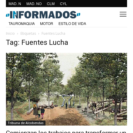
MAD. N
MAD. NO
CLM
CYL
TAUROMAQUIA
MOTOR
ESTILO DE VIDA
Inicio
Etiquetas
Fuentes Lucha
Tag: Fuentes Lucha
Tribuna de Alcobendas
Comienzan los trabajos para transformar un