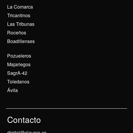
La Comarca
Tricantinos
Las Tribunas
Roceños
Boadillenses
Pozueleros
Majariegos
SagrA-42
Toledanos
Ávila
Contacto
digital@alaurco.es