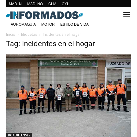
MAD. N
MAD. NO
CLM
CYL
TAUROMAQUIA
MOTOR
ESTILO DE VIDA
Inicio
Etiquetas
Incidentes en el hogar
Tag: Incidentes en el hogar
BOADILLENSES