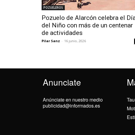
POZUELEROS
Pozuelo de Alarcón celebra el Dí
del Niño con más de un centenar
de actividades
Pilar Sanz
-
16 junio, 2026
Anunciate
M
Anúnciate en nuestro medio
Tau
publicidad@informados.es
Mot
Est