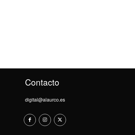
Contacto
digital@alaurco.es