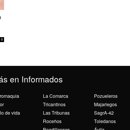
a
0
ás en Informados
romaquia
La Comarca
Pozueleros
or
Tricantinos
Majariegos
ilo de vida
Las Tribunas
SagrA-42
Roceños
Toledanos
Boadillenses
Ávila