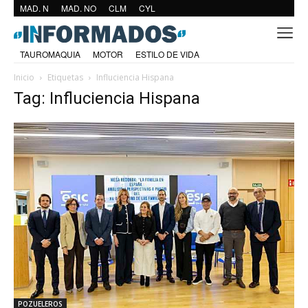
MAD. N
MAD. NO
CLM
CYL
TAUROMAQUIA
MOTOR
ESTILO DE VIDA
Inicio
Etiquetas
Influciencia Hispana
Tag: Influciencia Hispana
POZUELEROS