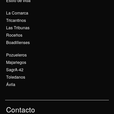
Estilo de vida
La Comarca
Tricantinos
Las Tribunas
Roceños
Boadillenses
Pozueleros
Majariegos
SagrA-42
Toledanos
Ávila
Contacto