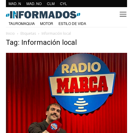
MAD. N
MAD. NO
CLM
CYL
TAUROMAQUIA
MOTOR
ESTILO DE VIDA
Inicio
Etiquetas
Información local
Tag: Información local