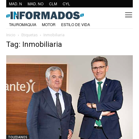
MAD. N
MAD. NO
CLM
CYL
TAUROMAQUIA
MOTOR
ESTILO DE VIDA
Inicio
Etiquetas
Inmobiliaria
Tag: Inmobiliaria
TOLEDANOS