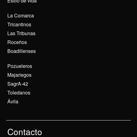
Estilo de vida
La Comarca
Tricantinos
Las Tribunas
Roceños
Boadillenses
Pozueleros
Majariegos
SagrA-42
Toledanos
Ávila
Contacto