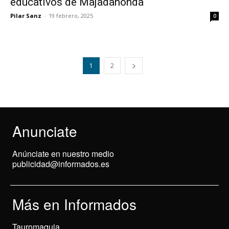
educativos de Majadahonda
Pilar Sanz
-
19 febrero, 2025
0
1
2
Anunciate
Anúnciate en nuestro medio
publicidad@informados.es
Más en Informados
Tauromaquia