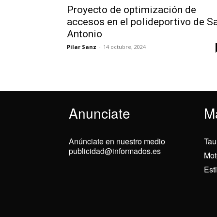
Proyecto de optimización de
accesos en el polideportivo de S
Antonio
Pilar Sanz
-
14 octubre, 2024
Anunciate
M
Anúnciate en nuestro medio
Tau
publicidad@informados.es
Mot
Est