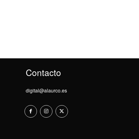
Contacto
digital@alaurco.es