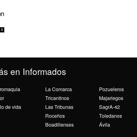
an
0
ás en Informados
romaquia
La Comarca
Pozueleros
or
Tricantinos
Majariegos
ilo de vida
Las Tribunas
SagrA-42
Roceños
Toledanos
Boadillenses
Ávila