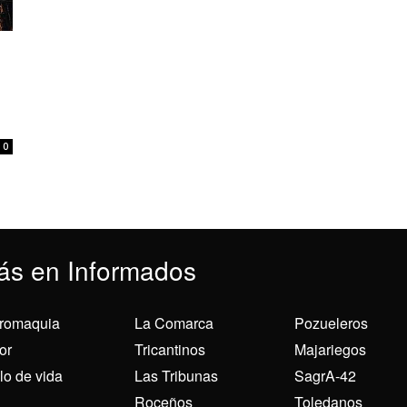
0
ás en Informados
romaquia
La Comarca
Pozueleros
or
Tricantinos
Majariegos
ilo de vida
Las Tribunas
SagrA-42
Roceños
Toledanos