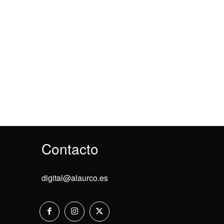
Contacto
digital@alaurco.es