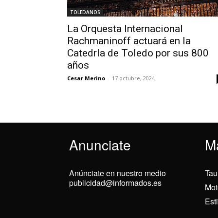
TOLEDANOS
La Orquesta Internacional
Rachmaninoff actuará en la
Catedrla de Toledo por sus 800
años
Cesar Merino
-
17 octubre, 2024
Anunciate
M
Anúnciate en nuestro medio
Tau
publicidad@informados.es
Mot
Est