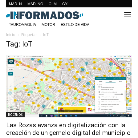
MAD. N
MAD. NO
CLM
CYL
TAUROMAQUIA
MOTOR
ESTILO DE VIDA
Inicio
Etiquetas
IoT
Tag: IoT
ROCEÑOS
Las Rozas avanza en digitalización con la
creación de un gemelo digital del municipio