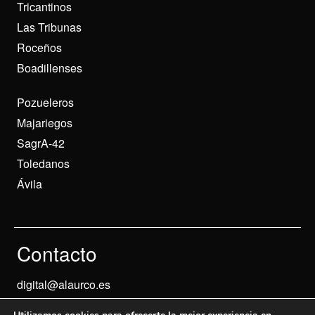
Tricantinos
Las Tribunas
Roceños
Boadillenses
Pozueleros
Majariegos
SagrA-42
Toledanos
Ávila
Contacto
digital@alaurco.es