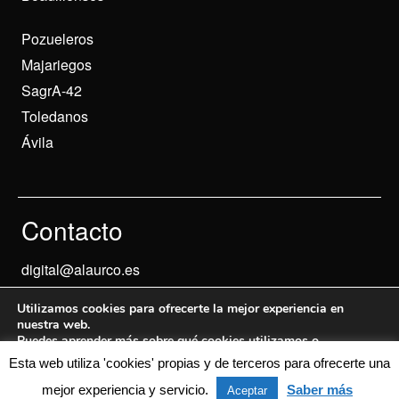
Pozueleros
Majariegos
SagrA-42
Toledanos
Ávila
Contacto
digital@alaurco.es
Utilizamos cookies para ofrecerte la mejor experiencia en
nuestra web.
Puedes aprender más sobre qué cookies utilizamos o
desactivarlas en los
ajustes
.
Esta web utiliza 'cookies' propias y de terceros para ofrecerte una
Aviso Legal
© 2024 Informados
mejor experiencia y servicio.
Saber más
Aceptar
Aceptar