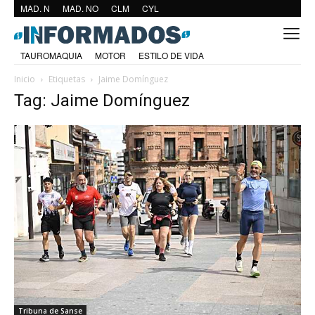
MAD. N
MAD. NO
CLM
CYL
TAUROMAQUIA
MOTOR
ESTILO DE VIDA
Inicio
Etiquetas
Jaime Domínguez
Tag: Jaime Domínguez
Tribuna de Sanse