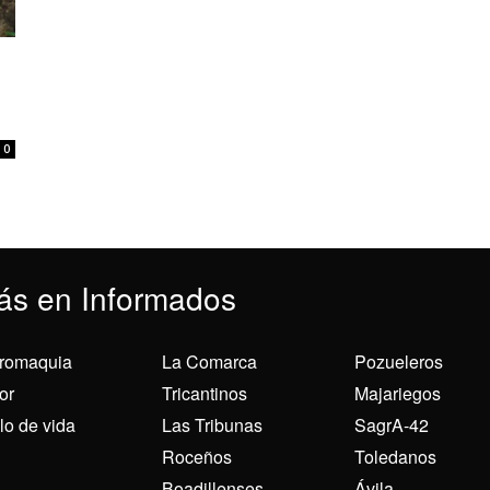
0
ás en Informados
romaquia
La Comarca
Pozueleros
or
Tricantinos
Majariegos
ilo de vida
Las Tribunas
SagrA-42
Roceños
Toledanos
Boadillenses
Ávila