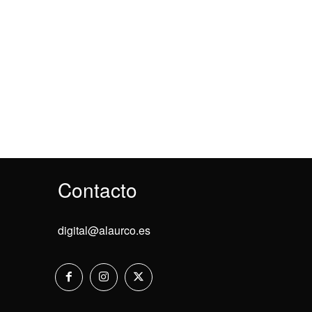
Contacto
digital@alaurco.es