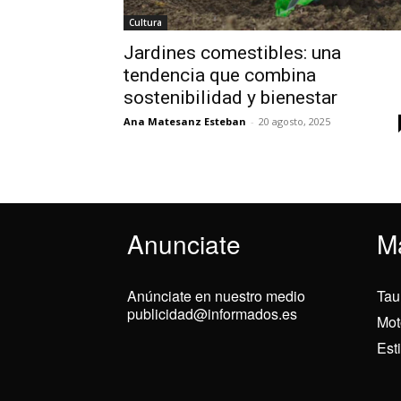
Cultura
Jardines comestibles: una
tendencia que combina
sostenibilidad y bienestar
Ana Matesanz Esteban
-
20 agosto, 2025
Anunciate
M
Anúnciate en nuestro medio
Tau
publicidad@informados.es
Mot
Est