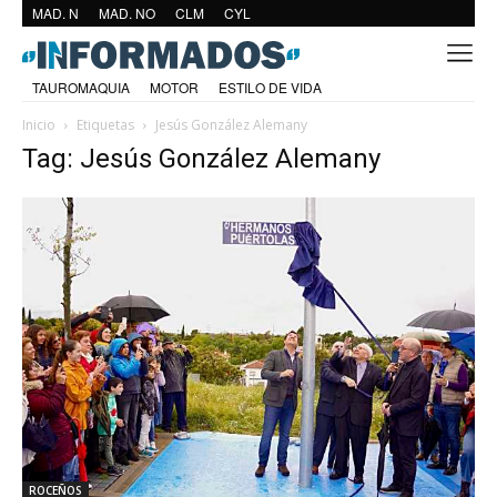
MAD. N
MAD. NO
CLM
CYL
TAUROMAQUIA
MOTOR
ESTILO DE VIDA
Inicio
Etiquetas
Jesús González Alemany
Tag: Jesús González Alemany
ROCEÑOS